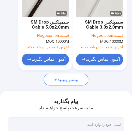
دربارهی ما
کارخانه تور
سیمپلکس SM Drop
سیمپلکس SM Drop
Cable 5.0x2.0mm
Cable 3.0x2.0mm
کنترل کیفیت
سفید LSZH FTTH کابل
Black LSZH کابل فیبر
قیمت:
Negociation
قیمت:
Negociation
فیبر نوری داخلی
نوری داخلی FTTH
MOQ:
10000M
MOQ:
10000M
تماس با ما
آخرین قیمت را دریافت کنید
آخرین قیمت را دریافت کنید
اخبار
اکنون تماس بگیرید
اکنون تماس بگیرید
بیشتر ببینید
کابل فیبر نوری زره ​​پوش
طناب و دم خرگوش با فیبر زره ای
پیام بگذارید
ما به سرعت پاسخ خواهیم داد
سیم پیچ CPRI برای FTTA
کابل OPGW