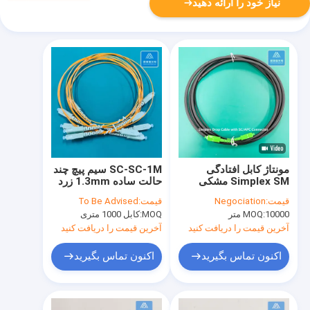
نیاز خود را ارائه دهید
مونتاژ کابل افتادگی
SC-SC-1M سیم پیچ چند
Simplex SM مشکی
حالت ساده 1.3mm زرد
LSZH پچ لید
و نارنجی LSZH پیچ سرب
قیمت:
Negociation
قیمت:
To Be Advised
10000 متر
MOQ:
MOQ:
کابل 1000 متری
آخرین قیمت را دریافت کنید
آخرین قیمت را دریافت کنید
اکنون تماس بگیرید
اکنون تماس بگیرید