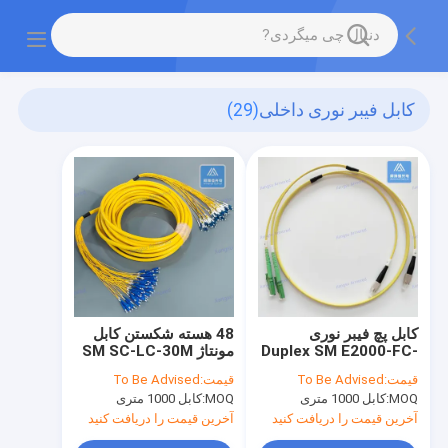
کابل فیبر نوری داخلی
(29)
کابل پچ فیبر نوری
48 هسته شکستن کابل
Duplex SM E2000-FC-
مونتاژ SM SC-LC-30M
1M زرد LSZH
سیم پیچ فیبر زرد LSZH
قیمت:
To Be Advised
قیمت:
To Be Advised
پیچ سرب
MOQ:
کابل 1000 متری
MOQ:
کابل 1000 متری
آخرین قیمت را دریافت کنید
آخرین قیمت را دریافت کنید