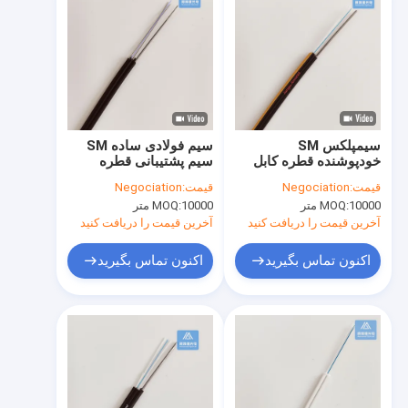
سیمپلکس SM
سیم فولادی ساده SM
خودپوشنده قطره کابل
سیم پشتیبانی قطره
5.0x2.0mm سیاه LSZH
5.0x2.0mm کابل فیبر
قیمت:
Negociation
قیمت:
Negociation
با نوار نارنجی
داخلی
10000 متر
MOQ:
10000 متر
MOQ:
آخرین قیمت را دریافت کنید
آخرین قیمت را دریافت کنید
اکنون تماس بگیرید
اکنون تماس بگیرید
خانه
محصولات
فیلم های