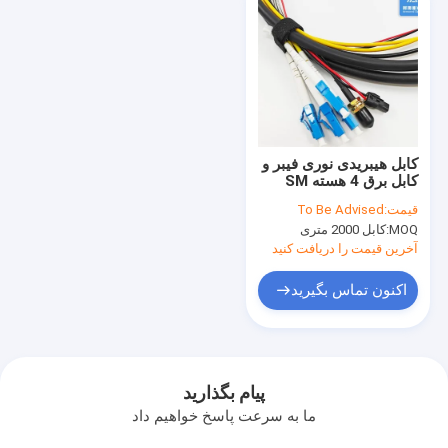
کابل هیبریدی نوری فیبر و
کابل برق 4 هسته SM
G657A2 4pcs 0.172
قیمت:
To Be Advised
7.0mm سیاه LSZH
MOQ:
کابل 2000 متری
آخرین قیمت را دریافت کنید
اکنون تماس بگیرید
پیام بگذارید
ما به سرعت پاسخ خواهیم داد